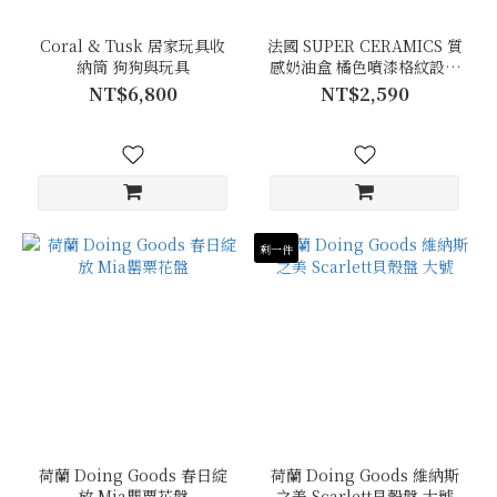
Coral & Tusk 居家玩具收
法國 SUPER CERAMICS 質
納筒 狗狗與玩具
感奶油盒 橘色噴漆格紋設計
手工製
NT$6,800
NT$2,590
剩一件
荷蘭 Doing Goods 春日綻
荷蘭 Doing Goods 維納斯
放 Mia罌粟花盤
之美 Scarlett貝殼盤 大號