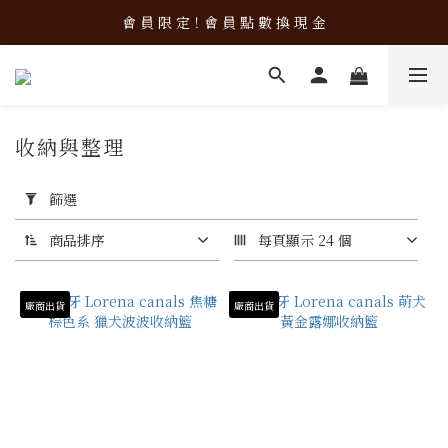
新 品 上 架！超 質 感 韓 系 餐 具 組 合 優 惠 中 ❤️
會 員 限 定！會 員 點 數 換 現 金
新 品 上 架！超 質 感 韓 系 餐 具 組 合 優 惠 中 ❤️
收納與整理
76 件商品
套
用
篩選
篩
選
商品排序
每頁顯示 24 個
(0/20)
廠商出貨
廠商出貨
價格
(NT$)
~