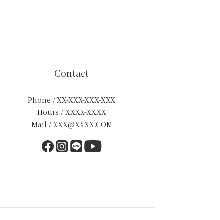
Contact
Phone / XX-XXX-XXX-XXX
Hours / XXXX-XXXX
Mail / XXX@XXXX.COM