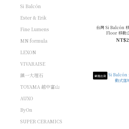
Si Balcón
Ester & Erik
台灣 Si Balcón
Fine Lumens
Floor 移
NT$2
MN formula
LEXON
VIVARAISE
鎮一大理石
廠商出貨
TOYAMA 越中富山
AUXO
ByOn
SUPER CERAMICS