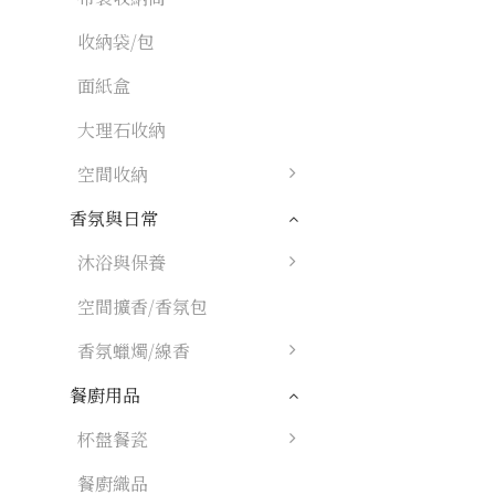
收納袋/包
面紙盒
大理石收納
空間收納
香氛與日常
沐浴與保養
空間擴香/香氛包
香氛蠟燭/線香
餐廚用品
杯盤餐瓷
餐廚織品