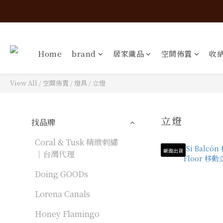
Home
brand
居家織品
空間佈置
收
View All
/
空間佈置
/
燈具
/
立燈
立燈
找品牌
5 produc
Coral & Tusk 精緻刺繡
廠商出貨
｜台灣代理
Doing GOODs
Lorena Canals
Honey Flamingo