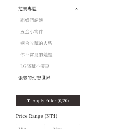
挖寶專區
貓奴們請進
五金小物件
適合收藏的火柴
你不常見的娃娃
LG隱藏小優惠
張馨的幻想世界
Apply Filter
(0/20)
Price Range (NT$)