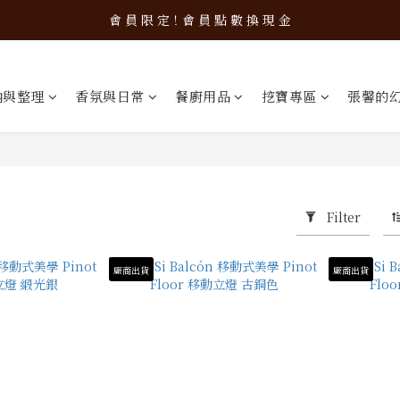
加 入 會 員 立 即 使 用 購 物 金 ！
會 員 限 定！會 員 點 數 換 現 金
加 入 會 員 立 即 使 用 購 物 金 ！
納與整理
香氛與日常
餐廚用品
挖寶專區
張馨的
Filter
ts
廠商出貨
廠商出貨