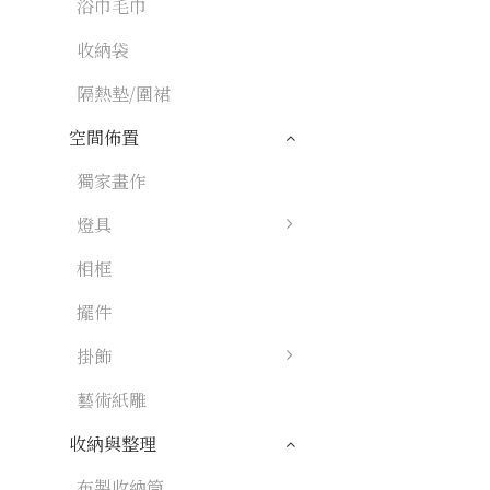
浴巾毛巾
收納袋
隔熱墊/圍裙
空間佈置
獨家畫作
燈具
相框
擺件
掛飾
藝術紙雕
收納與整理
布製收納筒