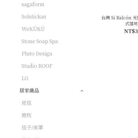
sagaform
Solstickan
台灣 Si Balcón 
式落
WeKÜKÜ
NT$3
Stone Soap Spa
Pluto Design
Studio ROOF
LG
居家織品
地毯
抱枕
毯子/床罩