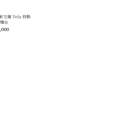
光影交織 Vela 移動
地燭台
,000