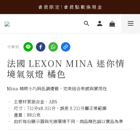
新 品 上 架！超 質 感 韓 系 餐 具 組 合 優 惠 中 ❤️
會 員 限 定！會 員 點 數 換 現 金
新 品 上 架！超 質 感 韓 系 餐 具 組 合 優 惠 中 ❤️
分享到
法國 LEXON MINA 迷你情
境氣氛燈 橘色
Mina 精緻小巧與低調優雅，完美結合美感與實用性
‧  主要材質鋁合金、ABS
‧  尺寸：7公分x8.3公分，誤差±2公分屬正常範圍
‧  重量：88公克
‧  由於每台顯示器與光線環境不同，商品顏色請以實品為準