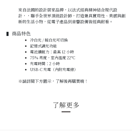
來自法國的設計居家品牌，以法式經典精神結合現代設
計，
，聯手全世界頂級設計師，
打造兼具實用性、美感與創
新的生活小物，從電子產品到音響設備皆經典耐看。
商品特色
▌
冷白光 / 暖白光可切換
記憶式調光功能
電池續航力：最高 12 小時
75% 亮度，室內溫度 22°C
充電時間：2 小時
USB-C 充電（內附充電線）
※
請詳閱下方圖示，
了解後再購買唷！
了解更多