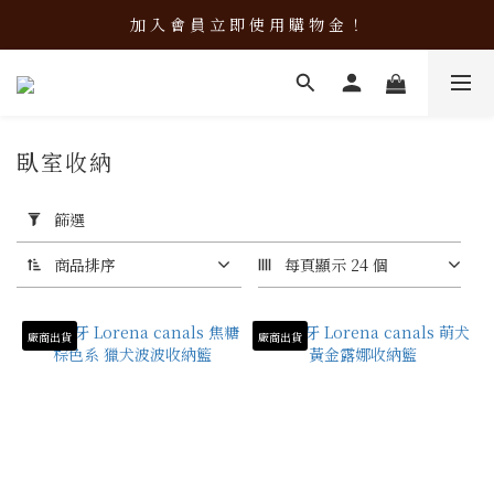
加 入 會 員 立 即 使 用 購 物 金 ！
加 入 會 員 立 即 使 用 購 物 金 ！
會 員 限 定！會 員 點 數 換 現 金
加 入 會 員 立 即 使 用 購 物 金 ！
臥室收納
46 件商品
套
用
篩選
篩
選
商品排序
每頁顯示 24 個
(0/20)
廠商出貨
廠商出貨
價格
(NT$)
~