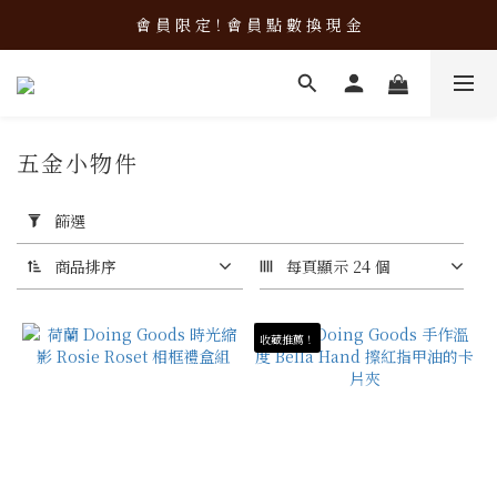
加 入 會 員 立 即 使 用 購 物 金 ！
會 員 限 定！會 員 點 數 換 現 金
加 入 會 員 立 即 使 用 購 物 金 ！
五金小物件
15 件商品
套
用
篩選
篩
選
商品排序
每頁顯示 24 個
(0/20)
收藏推薦！
價格
(NT$)
~