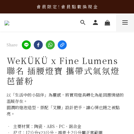
新 品 上 架！超 質 感 韓 系 餐 具 組 合 優 惠 中 ❤️
會 員 限 定！會 員 點 數 換 現 金
新 品 上 架！超 質 感 韓 系 餐 具 組 合 優 惠 中 ❤️
Share
WeKÜKÜ x Fine Lumens
聯名 插腰燈寶 攜帶式氣氛燈
芭蕾粉
以「生活中的小陪伴」為靈感，將實用燈具轉化為能回應情緒的
溫暖存在。
圓潤的燈泡造型，搭配「叉腰」設計把手，讓心情也隨之被點
亮。
‧  主要材質：陶瓷、ABS、PC、鋁合金
‧  尺寸：17公分x23公分，誤差±2公分屬正常範圍