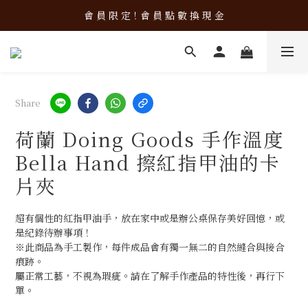
新 品 上 架！超 質 感 韓 系 餐 具 組 合 優 惠 中 ❤️
會 員 限 定！會 員 點 數 換 現 金
新 品 上 架！超 質 感 韓 系 餐 具 組 合 優 惠 中 ❤️
Share
荷蘭 Doing Goods 手作溫度
Bella Hand 擦紅指甲油的卡
片夾
超有個性的紅指甲油手，放在家中或是辦公桌保存美好回憶，或
是紀錄待辦事項！
※此商品為手工製作，每件成品會有獨一無二的自然縫合與接合
痕跡。
屬正常工藝，不視為瑕疵。請在了解手作產品的特性後，再行下
單。