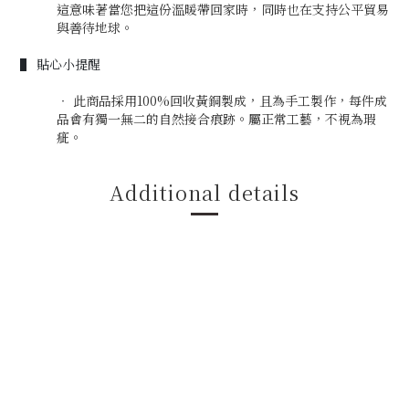
這意味著當您把這份溫暖帶回家時，同時也在支持公平貿易
與善待地球。
▌ 貼心小提醒
‧
此商品採用100%回收黃銅製成，且為手工製作，每件成
品會有獨一無二的自然接合痕跡。屬正常工藝，不視為瑕
疵。
Additional details