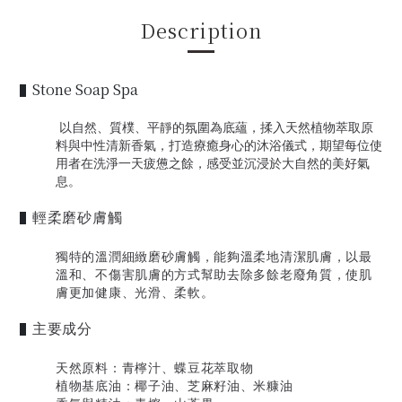
Description
Stone Soap Spa
▌
以自然、質樸、平靜的氛圍為底蘊，揉入天然植物萃取原
料與中性清新香氣，打造療癒身心的沐浴儀式，期望每位使
用者在洗淨一天疲憊之餘，感受並沉浸於大自然的美好氣
息。
輕柔磨砂膚觸
▌
獨特的溫潤細緻磨砂膚觸，能夠溫柔地清潔肌膚，以最
溫和、不傷害肌膚的方式幫助去除多餘老廢角質，使肌
膚更加健康、光滑、柔軟。
主要成分
▌
天然原料：青檸汁、蝶豆花萃取物
植物基底油：椰子油、芝麻籽油、米糠油