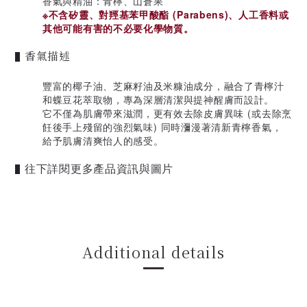
香氣與精油：青檸、山蒼果
※不含矽靈、對羥基苯甲酸酯 (Parabens)、人工香料或
其他可能有害的不必要化學物質。
香氣描述
▌
豐富的椰子油、芝麻籽油及米糠油成分，融合了青檸汁
和蝶豆花萃取物，專為深層清潔與提神醒膚而設計。
它不僅為肌膚帶來滋潤，更有效去除皮膚異味 (或去除烹
飪後手上殘留的強烈氣味) 同時瀰漫著清新青檸香氣，
給予肌膚清爽怡人的感受。
往下詳閱更多產品資訊與圖片
▌
Additional details