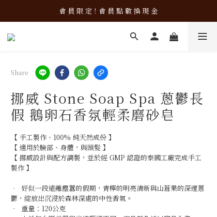
加 入 會 員 立 即 使 用 購 物 金 ！
會 員 限 定！會 員 點 數 換 現 金
加 入 會 員 立 即 使 用 購 物 金 ！
Share
挪威 Stone Soap Spa 蔥鬱長
假 鵝卵石香氛輕柔磨砂皂
【 手工製作、100% 純天然成份 】
【 適用於臉部、身體，與頭髮 】
【 挪威設計與配方調製，並於經 GMP 認證的泰國工廠完成手工
製作 】
‧  好似一段遠離塵囂的假期，青檸的明亮清新與山蒼果的深邃蔥
鬱，綻放出沉浸於森林深處的中性香氣。
‧  重量：120公克