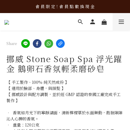
新 品 上 架！超 質 感 韓 系 餐 具 組 合 優 惠 中 ❤️
會 員 限 定！會 員 點 數 換 現 金
新 品 上 架！超 質 感 韓 系 餐 具 組 合 優 惠 中 ❤️
Share
挪威 Stone Soap Spa 浮光躍
金 鵝卵石香氛輕柔磨砂皂
【 手工製作、100% 純天然成份 】
【 適用於臉部、身體，與頭髮 】
【 挪威設計與配方調製，並於經 GMP 認證的泰國工廠完成手工
製作 】
‧  香氣如月光下的寧靜湖面，清新檸檬草於水面舞動，散發陣陣
沁人心脾的香氣。
‧  重量：120公克