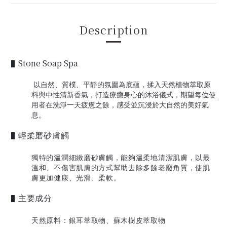
Description
Stone Soap Spa
▌
以自然、質樸、平靜的氛圍為底蘊，揉入天然植物萃取原
料與中性清新香氣，打造療癒身心的沐浴儀式，期望每位使
用者在洗淨一天疲憊之餘，感受並沉浸於大自然的美好氣
息。
輕柔磨砂膚觸
▌
獨特的溫潤細緻磨砂膚觸，能夠溫柔地清潔肌膚，以最
溫和、不傷害肌膚的方式幫助去除多餘老廢角質，使肌
膚更加健康、光滑、柔軟。
主要成分
▌
天然原料：銀耳萃取物、蘇木樹皮萃取物