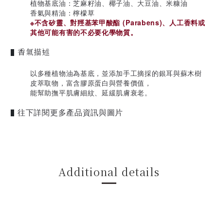
植物基底油：芝麻籽油、椰子油、大豆油、米糠油
香氣與精油：檸檬草
※不含矽靈、對羥基苯甲酸酯 (Parabens)、人工香料或
其他可能有害的不必要化學物質。
香氣描述
▌
以多種植物油為基底，並添加手工摘採的銀耳與蘇木樹
皮萃取物，富含膠原蛋白與營養價值，
能幫助撫平肌膚細紋、延緩肌膚衰老。
往下詳閱更多產品資訊與圖片
▌
Additional details