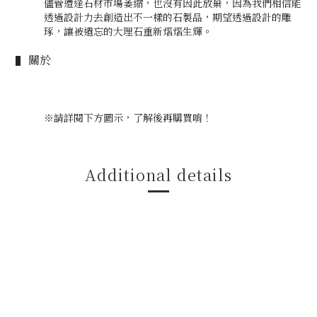
儘管遭逢石材市場萎縮
，
也沒有因此放棄
，
因為我們相信能
透過設計力去創造出不一樣的石製品
，
期望透過設計的雕
琢
，
讓被遺忘的大理石重新熠熠生輝。
關於
▌
※
請詳閱下方圖示，
了解後再購買唷！
Additional details