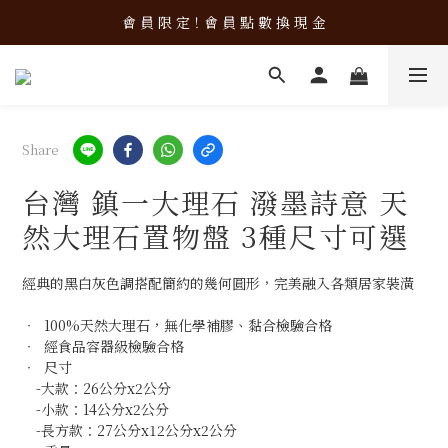
新 品 上 架！超 質 感 韓 系 餐 具 組 合 優 惠 中 ❤️
會 員 限 定！會 員 點 數 換 現 金
新 品 上 架！超 質 感 韓 系 餐 具 組 合 優 惠 中 ❤️
Share
台灣 鎮一大理石 潑墨詩意 天
然大理石置物盤 3種尺寸可選
經典的黑白灰色調搭配簡約的幾何圓形，完美融入各類居家裝潢
‧  100%天然大理石，無化學補膠、黏合檢驗合格
‧  經食品容器級檢驗合格
‧  尺寸
　-大款：26公分x2公分
　-小款：14公分x2公分
　-長方款：27公分x12公分x2公分