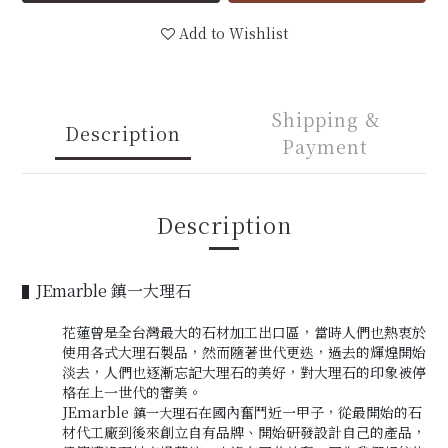
Add to Wishlist
Shipping &
Description
Payment
Description
JEmarble 鎮一大理石
▌
花蓮曾是全台灣最大的石材加工出口區，當時人們也熱衷於
使用各式大理石製品，然而隨著世代更迭，過去的輝煌開始
淡去，人們也逐漸忘記大理石的美好
，
對大理石的印象被停
格在上一世代的審美。
JEmarble
在國內奮鬥近一甲子
，
從最開始的石
鎮一大理石
材代工廠到後來創立自有品牌、開始研發設計自己的產品
，