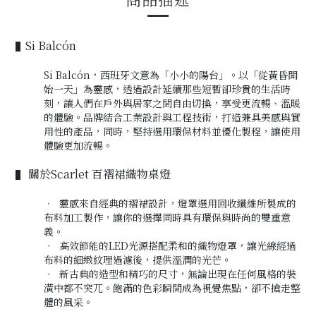
Si Balcón
▌
Si Balcón，西班牙文意為「小小的陽台」。以「從黃昏開
始一天」為靈感，透過設計延續那些短暫卻珍貴的生活時
刻，讓人們在戶外與居家之間自由切換，享受更流暢、溫暖
的體驗。品牌結合工業設計與工程技術，打造兼具美感與實
用性的產品，同時，堅持選用環保材料並優化製程，讓使用
體驗更加流暢。
關於
Scarlet 百褶裙織物桌燈
▌
‧ 靈感來自經典的褶裙設計，燈罩選用回收纖維所製成的
布料加工製作，讓你的選擇同時具有環保與時尚的雙重意
義。
‧ 高效節能的LED光源搭配柔和的織物燈罩，讓光線經過
布料的細緻紋理過濾後，提供溫潤的光芒。
‧
新古典的造型和精巧的尺寸，無論出現在任何風格的裝
潢中都不突兀。飽滿的色彩瞬間成為視覺焦點，卻不搶走整
體的風采。