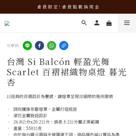
新 品 上 架！超 質 感 韓 系 餐 具 組 合 優 惠 中 ❤️
會 員 限 定！會 員 點 數 換 現 金
新 品 上 架！超 質 感 韓 系 餐 具 組 合 優 惠 中 ❤️
分享到
台灣 Si Balcón 輕盈光舞
Scarlet 百褶裙織物桌燈 暮光
杏
以經典的百褶設計為靈感，讓燈罩呈現出細緻的幾何摺痕
‧  回收纖維布藝燈罩，金屬打造底座
‧  滾花金屬旋鈕設計
‧  26.8公分x20.2公分，誤差±2公分屬正常範圍
‧  重量：550公克
‧  由於每台顯示器與光線環境不同，商品顏色請以實品為準