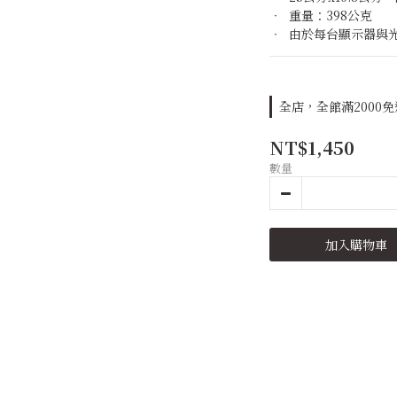
‧  重量：398公克
‧  由於每台顯示器
全店，全館滿2000
NT$1,450
數量
加入購物車