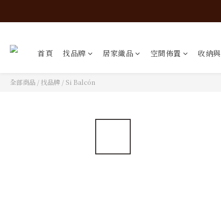
首頁
找品牌
居家織品
空間佈置
收納與
全部商品
/
找品牌
/
Si Balcón