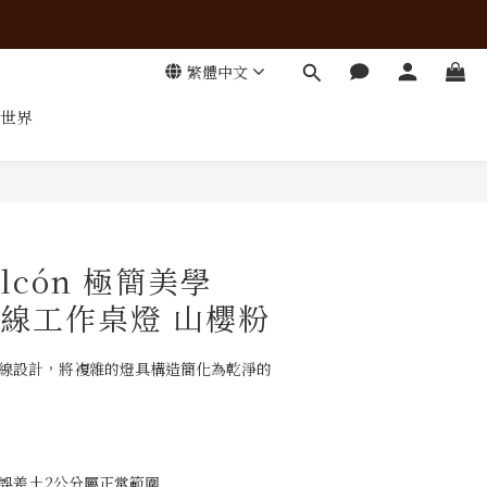
繁體中文
世界
立即購買
alcón 極簡美學
 無線工作桌燈 山櫻粉
軸線設計，將複雜的燈具構造簡化為乾淨的
公分，誤差±2公分屬正常範圍