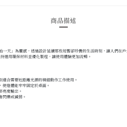
商品描述
黃昏開始一天」為靈感，透過設計延續那些短暫卻珍貴的生活時刻，讓人們
堅持選用環保材料並優化製程，讓使用體驗更加流暢。
別適合需要近距離光源的精細動作工作使用。
，使燈體能牢牢固定於桌面。
節亮度輸出
。
會閃爍或減弱
。