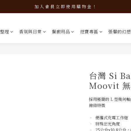
加 入 會 員 立 即 使 用 購 物 金 ！
加 入 會 員 立 即 使 用 購 物 金 ！
會 員 限 定！會 員 點 數 換 現 金
整理
香氛與日常
餐廚用品
挖寶專區
張馨的幻想
加 入 會 員 立 即 使 用 購 物 金 ！
台灣 Si B
Moovit
採用極簡的 L 型幾何
線條特徵
‧  便攜式充電工作燈
‧  特殊出光角度
‧  25公分x10.8