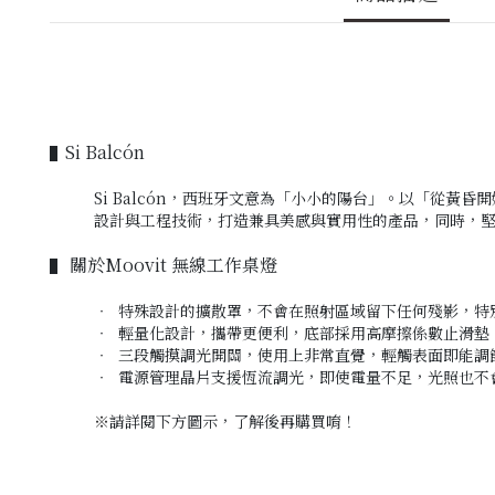
Si Balcón
▌
Si Balcón，西班牙文意為「小小的陽台」。以「從
設計與工程技術，打造兼具美感與實用性的產品，同時，
關於
Moovit 無線工作桌燈
▌
‧ 特殊設計的擴散罩，不會在照射區域留下任何殘影，特
‧ 輕量化設計，攜帶更便利，底部採用高摩擦係數止滑墊
‧
三段觸摸調光開關，使用上非常直覺，輕觸表面即能調
‧
電源管理晶片支援恆流調光，即使電量不足，光照也不
※
請詳閱下方圖示，
了解後再購買唷！