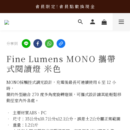
新 品 上 架！超 質 感 韓 系 餐 具 組 合 優 惠 中 ❤️
會 員 限 定！會 員 點 數 換 現 金
新 品 上 架！超 質 感 韓 系 餐 具 組 合 優 惠 中 ❤️
分享到
Fine Lumens MONO 攜帶
式閱讀燈 米色
MONO採觸控式調光設計，充電後最長可連續使用 6 至 12 小
時，
簡約外型融合 270 度多角度旋轉燈頭，可攜式設計讓其能輕鬆移
動至室內外各處。
‧  主要材質ABS、PC
‧  尺寸：35公分x10.7公分x12.1公分，誤差±2公分屬正常範圍
‧  重量：1.2公斤