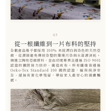
05
從一根纖維到一片布料的堅持
全數產品幾乎都採用 100% 未經漂白與染色的天然亞
麻，從源頭避免傳統染整的環境污染與水資源消耗。
精選立陶宛亞麻原料，並由印度專業且通過 ISO 9001
認證的團隊接力紡紗、織造成布。所有纖維皆通過
Oeko-Tex Standard 100 國際認證，確保純淨安
全、絕無有害化學殘留，帶給家人最安心的親膚觸
感。