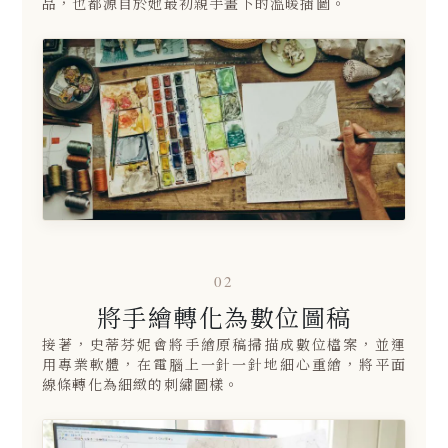
品，也都源自於她最初親手畫下的溫暖插圖。
02
將手繪轉化為數位圖稿
接著，史蒂芬妮會將手繪原稿掃描成數位檔案，並運
用專業軟體，在電腦上一針一針地細心重繪，將平面
線條轉化為細緻的刺繡圖樣。