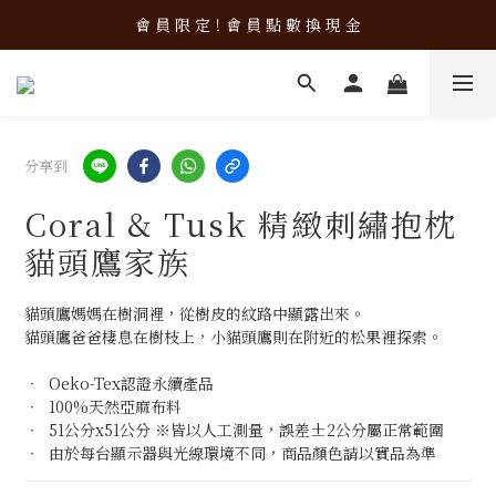
新 品 上 架！超 質 感 韓 系 餐 具 組 合 優 惠 中 ❤️
會 員 限 定！會 員 點 數 換 現 金
新 品 上 架！超 質 感 韓 系 餐 具 組 合 優 惠 中 ❤️
分享到
Coral & Tusk 精緻刺繡抱枕
貓頭鷹家族
貓頭鷹媽媽在樹洞裡，從樹皮的紋路中顯露出來。
貓頭鷹爸爸棲息在樹枝上，小貓頭鷹則在附近的松果裡探索。
‧  Oeko-Tex認證永續產品
‧  100%天然亞麻布料
‧  51公分x51公分 ※皆以人工測量，誤差±2公分屬正常範圍
‧  由於每台顯示器與光線環境不同，商品顏色請以實品為準