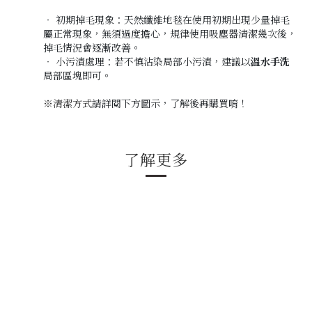
‧ 初期掉毛現象：天然纖維地毯在使用初期出現少量掉毛
屬正常現象，無須過度擔心，規律使用吸塵器清潔幾次後，
掉毛情況會逐漸改善。
‧ 小污漬處理：若不慎沾染局部小污漬，建議以
溫水手洗
局部區塊即可。
※清潔方式
請詳閱下方圖示，
了解後再購買唷！
了解更多