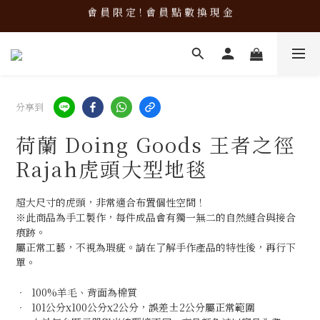
會 員 限 定！會 員 點 數 換 現 金
新 品 上 架！超 質 感 韓 系 餐 具 組 合 優 惠 中 ❤️
新 品 上 架！超 質 感 韓 系 餐 具 組 合 優 惠 中 ❤️
分享到
荷蘭 Doing Goods 王者之徑
Rajah虎頭大型地毯
超大尺寸的虎頭，非常適合布置個性空間！
※此商品為手工製作，每件成品會有獨一無二的自然縫合與接合
痕跡。
屬正常工藝，不視為瑕疵。請在了解手作產品的特性後，再行下
單。
‧  100%羊毛、背面為棉質
‧  101公分x100公分x2公分，誤差±2公分屬正常範圍