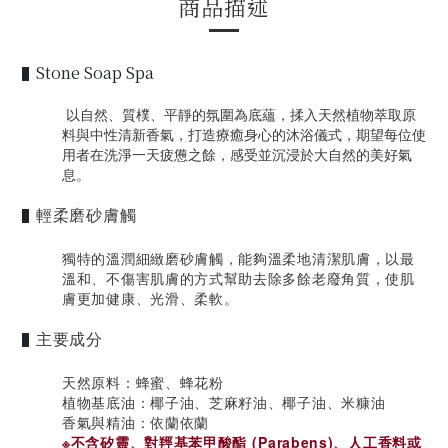
商品描述
Stone Soap Spa
▌
以自然、質樸、平靜的氛圍為底蘊，揉入天然植物萃取原
料與中性清新香氣，打造療癒身心的沐浴儀式，期望每位使
用者在洗淨一天疲憊之餘，感受並沉浸於大自然的美好氣
息。
輕柔磨砂膚觸
▌
獨特的溫潤細緻磨砂膚觸，能夠溫柔地清潔肌膚，以最
溫和、不傷害肌膚的方式幫助去除多餘老廢角質，使肌
膚更加健康、光滑、柔軟。
主要成分
▌
天然原料：蜂蜜、蜂花粉
植物基底油：椰子油、芝麻籽油、椰子油、米糠油
香氣與精油：依蘭依蘭
※不含矽靈、對羥基苯甲酸酯 (Parabens)、人工香料或