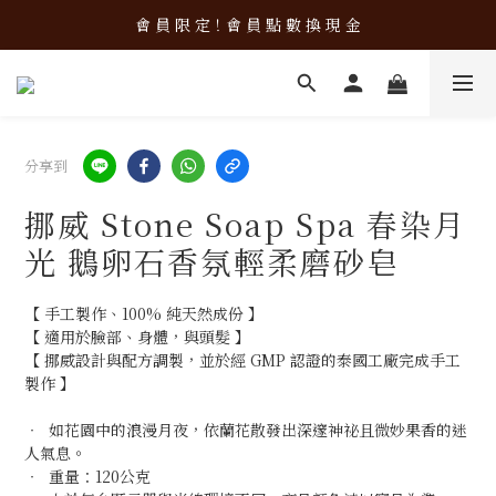
新 品 上 架！超 質 感 韓 系 餐 具 組 合 優 惠 中 ❤️
會 員 限 定！會 員 點 數 換 現 金
新 品 上 架！超 質 感 韓 系 餐 具 組 合 優 惠 中 ❤️
分享到
挪威 Stone Soap Spa 春染月
光 鵝卵石香氛輕柔磨砂皂
【 手工製作、100% 純天然成份 】
【 適用於臉部、身體，與頭髮 】
【 挪威設計與配方調製，並於經 GMP 認證的泰國工廠完成手工
製作 】
‧  如花園中的浪漫月夜，依蘭花散發出深邃神祕且微妙果香的迷
人氣息。
‧  重量：120公克