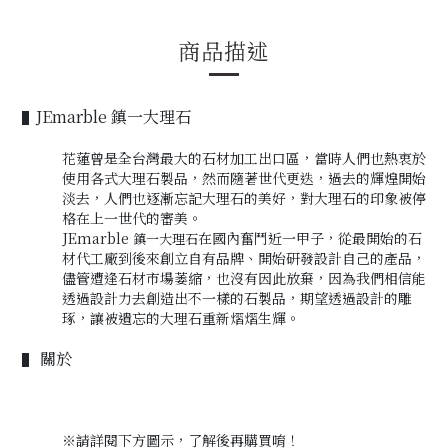
商品描述
JEmarble 鎮一大理石
▌
花蓮曾是全台灣最大的石材加工出口區，當時人們也熱衷於
使用各式大理石製品，然而隨著世代更迭，過去的輝煌開始
淡去，人們也逐漸忘記大理石的美好
，
對大理石的印象被停
格在上一世代的審美。
JEmarble
在國內奮鬥近一甲子
，
從最開始的石
鎮一大理石
材代工廠到後來創立自有品牌、開始研發設計自己的產品
，
儘管遭逢石材市場萎縮
，
也沒有因此放棄
，
因為我們相信能
透過設計力去創造出不一樣的石製品
，
期望透過設計的雕
琢
，
讓被遺忘的大理石重新熠熠生輝。
關於
▌
※
請詳閱下方圖示，
了解後再購買唷！