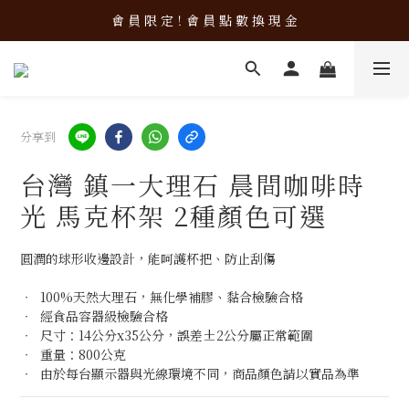
加 入 會 員 立 即 使 用 購 物 金 ！
會 員 限 定！會 員 點 數 換 現 金
加 入 會 員 立 即 使 用 購 物 金 ！
分享到
台灣 鎮一大理石 晨間咖啡時
光 馬克杯架 2種顏色可選
圓潤的球形收邊設計，能呵護杯把、防止刮傷
‧  100%天然大理石，無化學補膠、黏合檢驗合格
‧  經食品容器級檢驗合格
‧  尺寸：14公分x35公分，誤差±2公分屬正常範圍
‧  重量：800公克
‧  由於每台顯示器與光線環境不同，商品顏色請以實品為準