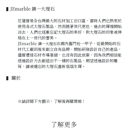
JEmarble 鎮一大理石
▌
花蓮曾是全台灣最大的石材加工出口區，當時人們也熱衷於
使用各式大理石製品，然而隨著世代更迭，過去的輝煌開始
淡去，人們也逐漸忘記大理石的美好
，
對大理石的印象被停
格在上一世代的審美。
JEmarble
在國內奮鬥近一甲子
，
從最開始的石
鎮一大理石
材代工廠到後來創立自有品牌、開始研發設計自己的產品
，
儘管遭逢石材市場萎縮
，
也沒有因此放棄
，
因為我們相信能
透過設計力去創造出不一樣的石製品
，
期望透過設計的雕
琢
，
讓被遺忘的大理石重新熠熠生輝。
關於
▌
※
請詳閱下方圖示，
了解後再購買唷！
了解更多