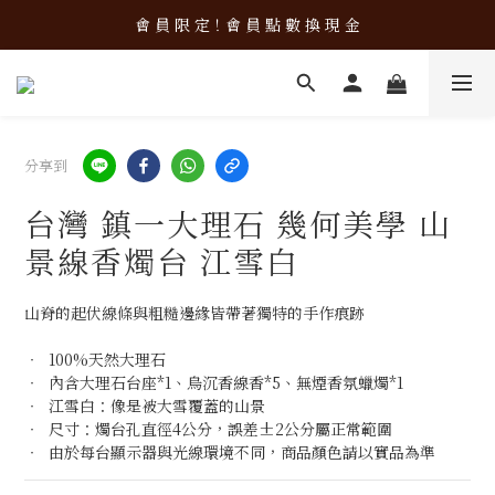
加 入 會 員 立 即 使 用 購 物 金 ！
會 員 限 定！會 員 點 數 換 現 金
加 入 會 員 立 即 使 用 購 物 金 ！
分享到
台灣 鎮一大理石 幾何美學 山
景線香燭台 江雪白
山脊的起伏線條與粗糙邊緣皆帶著獨特的手作痕跡
‧  100%天然大理石
‧  內含大理石台座*1、烏沉香線香*5、無煙香氛蠟燭*1
‧  江雪白：像是被大雪覆蓋的山景
‧  尺寸：燭台孔直徑4公分，誤差±2公分屬正常範圍
‧  由於每台顯示器與光線環境不同，商品顏色請以實品為準