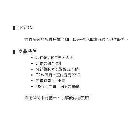
LEXON
▌
來自法國的設計居家品牌，以法式經典精神結合現代設計
商品特色
▌
冷白光 / 暖白光可切換
記憶式調光功能
電池續航力：最高 12 小時
75% 亮度，室內溫度 22°C
充電時間：2 小時
USB-C 充電（內附充電線）
※
請詳閱下方圖示，
了解後再購買唷！