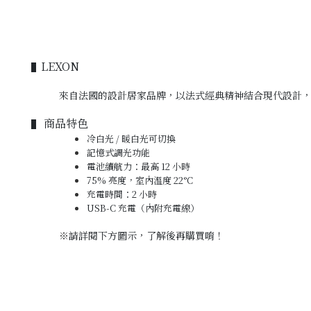
LEXON
▌
來自法國的設計居家品牌，以法式經典精神結合現代設計
商品特色
▌
冷白光 / 暖白光可切換
記憶式調光功能
電池續航力：最高 12 小時
75% 亮度，室內溫度 22°C
充電時間：2 小時
USB-C 充電（內附充電線）
※
請詳閱下方圖示，
了解後再購買唷！