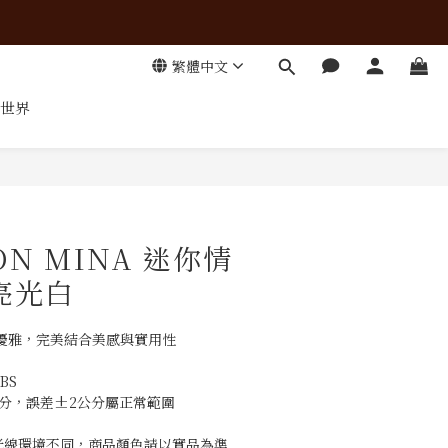
繁體中文
世界
立即購買
ON MINA 迷你情
亮光白
調優雅，完美結合美感與實用性
BS
3公分，誤差±2公分屬正常範圍
與光線環境不同，商品顏色請以實品為準