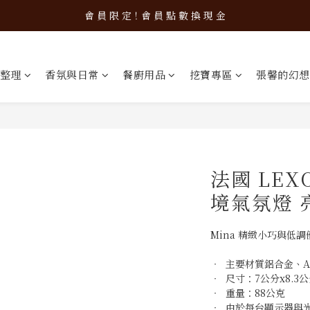
新 品 上 架！超 質 感 韓 系 餐 具 組 合 優 惠 中 ❤️
會 員 限 定！會 員 點 數 換 現 金
新 品 上 架！超 質 感 韓 系 餐 具 組 合 優 惠 中 ❤️
整理
香氛與日常
餐廚用品
挖寶專區
張馨的幻想
法國 LEX
境氣氛燈 
Mina 精緻小巧與低
‧  主要材質鋁合金、A
‧  尺寸：7公分x8.
‧  重量：88公克
‧  由於每台顯示器