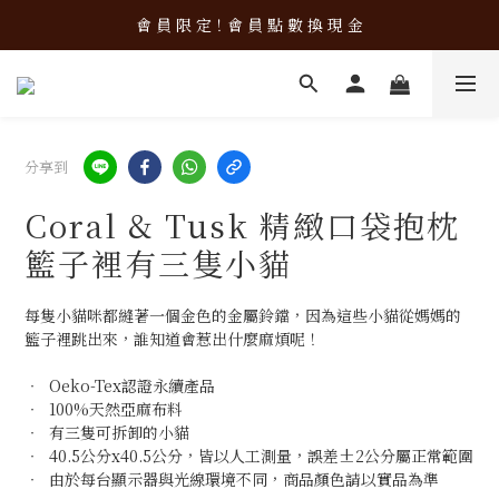
會 員 限 定！會 員 點 數 換 現 金
新 品 上 架！超 質 感 韓 系 餐 具 組 合 優 惠 中 ❤️
新 品 上 架！超 質 感 韓 系 餐 具 組 合 優 惠 中 ❤️
分享到
Coral & Tusk 精緻口袋抱枕
籃子裡有三隻小貓
每隻小貓咪都縫著一個金色的金屬鈴鐺，因為這些小貓從媽媽的
籃子裡跳出來，誰知道會惹出什麼麻煩呢！
‧  Oeko-Tex認證永續產品
‧  100%天然亞麻布料
‧  有三隻可拆卸的小貓
‧  40.5公分x40.5公分，皆以人工測量，誤差±2公分屬正常範圍
‧  由於每台顯示器與光線環境不同，商品顏色請以實品為準