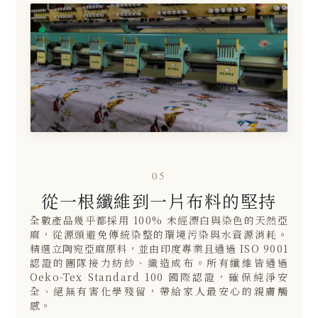
05
從一根纖維到一片布料的堅持
全數產品幾乎都採用 100% 未經漂白與染色的天然亞
麻，從源頭避免傳統染整的環境污染與水資源消耗。
精選立陶宛亞麻原料，並由印度專業且通過 ISO 9001
認證的團隊接力紡紗、織造成布。所有纖維皆通過
Oeko-Tex Standard 100 國際認證，確保純淨安
全、絕無有害化學殘留，帶給家人最安心的親膚觸
感。