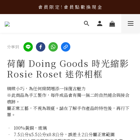
新 品 上 架！超 質 感 韓 系 餐 具 組 合 優 惠 中 ❤️
會 員 限 定！會 員 點 數 換 現 金
新 品 上 架！超 質 感 韓 系 餐 具 組 合 優 惠 中 ❤️
分享到
荷蘭 Doing Goods 時光縮影
Rosie Roset 迷你相框
精緻小巧，為任何房間增添一抹復古魅力
※此商品為手工製作，每件成品會有獨一無二的自然縫合與接合
痕跡。
屬正常工藝，不視為瑕疵。請在了解手作產品的特性後，再行下
單。
‧  100%黃銅，玻璃
‧  7.5公分x5.5公分x0.8公分，誤差±2公分屬正常範圍