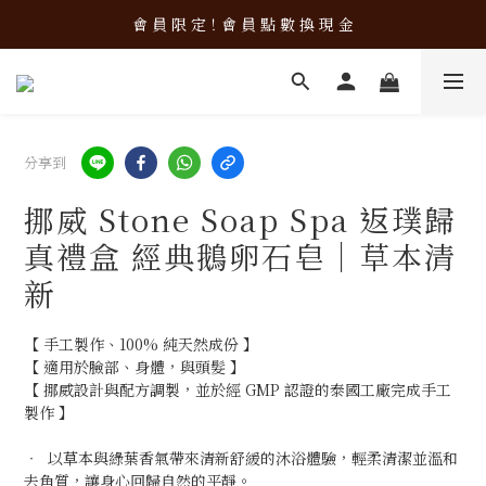
加 入 會 員 立 即 使 用 購 物 金 ！
會 員 限 定！會 員 點 數 換 現 金
加 入 會 員 立 即 使 用 購 物 金 ！
分享到
挪威 Stone Soap Spa 返璞歸
真禮盒 經典鵝卵石皂｜草本清
新
【 手工製作、100% 純天然成份 】
【 適用於臉部、身體，與頭髮 】
【 挪威設計與配方調製，並於經 GMP 認證的泰國工廠完成手工
製作 】
‧  以草本與綠葉香氣帶來清新舒緩的沐浴體驗，輕柔清潔並溫和
去角質，讓身心回歸自然的平靜。