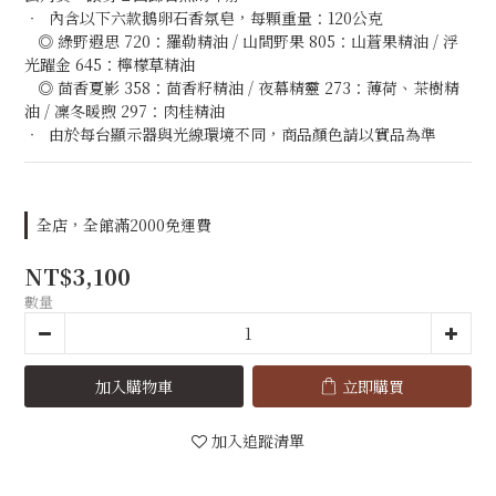
‧  內含以下六款鵝卵石香氛皂，每顆重量：120公克
   ◎ 綠野遐思 720：羅勒精油 / 山間野果 805：山蒼果精油 / 浮
光躍金 645：檸檬草精油
   ◎ 茴香夏影 358：茴香籽精油 / 夜幕精靈 273：薄荷、茶樹精
油 / 凜冬暖煦 297：肉桂精油
‧  由於每台顯示器與光線環境不同，商品顏色請以實品為準
全店，全館滿2000免運費
NT$3,100
數量
加入購物車
立即購買
加入追蹤清單