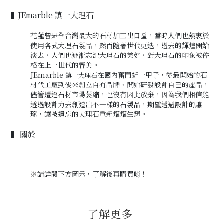
JEmarble 鎮一大理石
▌
花蓮曾是全台灣最大的石材加工出口區，當時人們也熱衷於
使用各式大理石製品，然而隨著世代更迭，過去的輝煌開始
淡去，人們也逐漸忘記大理石的美好
，
對大理石的印象被停
格在上一世代的審美。
JEmarble
在國內奮鬥近一甲子
，
從最開始的石
鎮一大理石
材代工廠到後來創立自有品牌、開始研發設計自己的產品
，
儘管遭逢石材市場萎縮
，
也沒有因此放棄
，
因為我們相信能
透過設計力去創造出不一樣的石製品
，
期望透過設計的雕
琢
，
讓被遺忘的大理石重新熠熠生輝。
關於
▌
※
請詳閱下方圖示，
了解後再購買唷！
了解更多