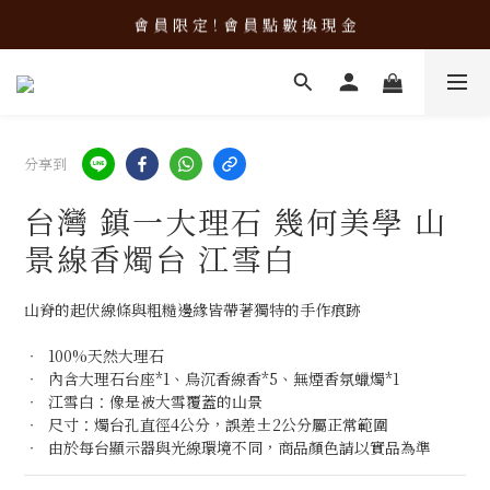
新 品 上 架！超 質 感 韓 系 餐 具 組 合 優 惠 中 ❤️
會 員 限 定！會 員 點 數 換 現 金
新 品 上 架！超 質 感 韓 系 餐 具 組 合 優 惠 中 ❤️
分享到
台灣 鎮一大理石 幾何美學 山
景線香燭台 江雪白
山脊的起伏線條與粗糙邊緣皆帶著獨特的手作痕跡
‧  100%天然大理石
‧  內含大理石台座*1、烏沉香線香*5、無煙香氛蠟燭*1
‧  江雪白：像是被大雪覆蓋的山景
‧  尺寸：燭台孔直徑4公分，誤差±2公分屬正常範圍
‧  由於每台顯示器與光線環境不同，商品顏色請以實品為準