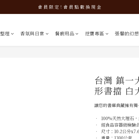
新 品 上 架！超 質 感 韓 系 餐 具 組 合 優 惠 中 ❤️
會 員 限 定！會 員 點 數 換 現 金
新 品 上 架！超 質 感 韓 系 餐 具 組 合 優 惠 中 ❤️
整理
香氛與日常
餐廚用品
挖寶專區
張馨的幻想
台灣 鎮一
形書擋 白
讓您的書庫典藏擁有獨
‧  100%天然大理
‧  經食品容器級檢驗
‧  尺寸：10.2公分x
‧  重量：1300公克