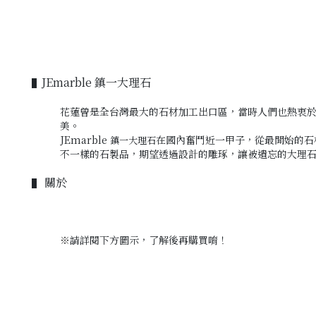
JEmarble 鎮一大理石
▌
花蓮曾是全台灣最大的石材加工出口區，當時人們也熱衷
美。
JEmarble
在國內奮鬥近一甲子
，
從最開始的石
鎮一大理石
不一樣的石製品
，
期望透過設計的雕琢
，
讓被遺忘的大理
關於
▌
※
請詳閱下方圖示，
了解後再購買唷！