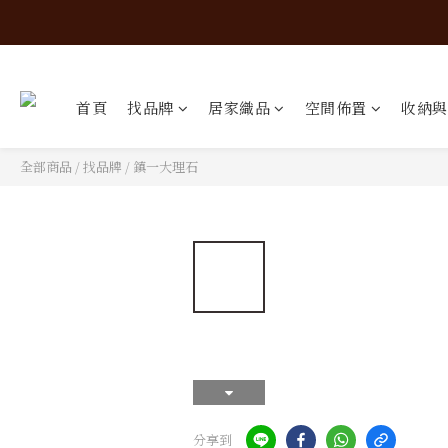
首頁
找品牌
居家織品
空間佈置
收納與
全部商品
/
找品牌
/
鎮一大理石
分享到