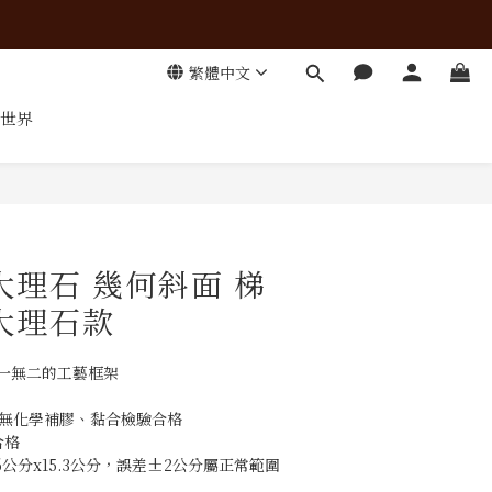
繁體中文
世界
立即購買
大理石 幾何斜面 梯
大理石款
一無二的工藝框架
石，無化學補膠、黏合檢驗合格
合格
7.6公分x15.3公分，誤差±2公分屬正常範圍