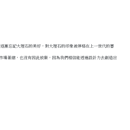
也逐漸忘記大理石的美好
，
對大理石的印象被停格在上一世代的審
市場萎縮
，
也沒有因此放棄
，
因為我們相信能透過設計力去創造出