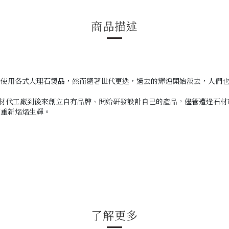
商品描述
於使用各式大理石製品，然而隨著世代更迭，過去的輝煌開始淡去，人們
材代工廠到後來創立自有品牌、開始研發設計自己的產品
，
儘管遭逢石材
石重新熠熠生輝。
了解更多